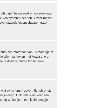
 altijd geïnteresseerd en op zoek naar
jk koolhydraten eet ben ik voor mezelf
 bovenstaande eigenschappen gaan
 stond) een marathon van "A marriage of
 die allemaal koken met Arabische en
op te doen of producten te leren
 wat extra 'umpf' geven. Ik heb er dit
oegevoegd. Ook heb ik dit keer een
ttig winkeltje in een klein steegje