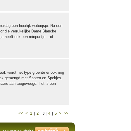
rdag een heerlijk waterijsje. Na een
voor die verrukelijke Dame Blanche
s heeft ook een minpuntje....of
vaak wordt het type groente er ook nog
 Vaak gemengd met Santen en Spekjes.
inazie aan toegevoegd. Het is een
<<
<
1
|
2
|
3
|
4
|
5
>
>>