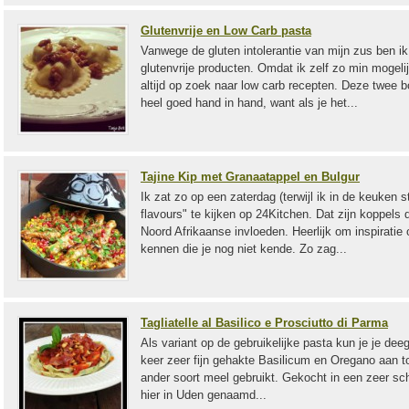
Glutenvrije en Low Carb pasta
Vanwege de gluten intolerantie van mijn zus ben ik
glutenvrije producten. Omdat ik zelf zo min mogeli
altijd op zoek naar low carb recepten. Deze twee
heel goed hand in hand, want als je het...
Tajine Kip met Granaatappel en Bulgur
Ik zat zo op een zaterdag (terwijl ik in de keuken
flavours" te kijken op 24Kitchen. Dat zijn koppels
Noord Afrikaanse invloeden. Heerlijk om inspiratie 
kennen die je nog niet kende. Zo zag...
Tagliatelle al Basilico e Prosciutto di Parma
Als variant op de gebruikelijke pasta kun je je deeg
keer zeer fijn gehakte Basilicum en Oregano aan t
ander soort meel gebruikt. Gekocht in een zeer scha
hier in Uden genaamd...