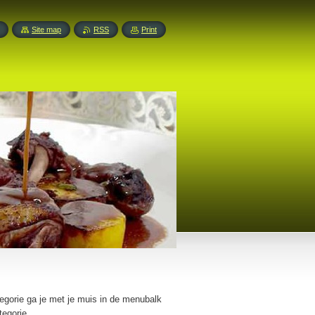
Site map
RSS
Print
tegorie ga je met je muis in de menubalk
egorie.