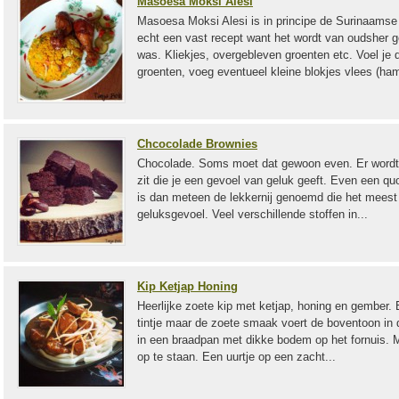
Masoesa Moksi Alesi
Masoesa Moksi Alesi is in principe de Surinaamse 
echt een vast recept want het wordt van oudsher g
was. Kliekjes, overgebleven groenten etc. Voel je 
groenten, voeg eventueel kleine blokjes vlees (ham
Chcocolade Brownies
Chocolade. Soms moet dat gewoon even. Er wordt 
zit die je een gevoel van geluk geeft. Even een q
is dan meteen de lekkernij genoemd die het meest
geluksgevoel. Veel verschillende stoffen in...
Kip Ketjap Honing
Heerlijke zoete kip met ketjap, honing en gember. 
tintje maar de zoete smaak voert de boventoon in 
in een braadpan met dikke bodem op het fornuis. Ma
op te staan. Een uurtje op een zacht...