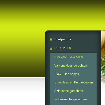
Startpagina
RECEPTEN
Crockpot Slowcooker
Varkensvlees gerechten
Slow Juice sapjes,
Smoothies en Pulp recepten
Aziatische gerechten
Indonesische gerechten