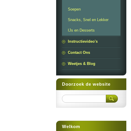
Soepen
Snacks, Snel en Lekker
IJs en Desserts
Instructievideo's
Contact Ons
Weetjes & Blog
Doorzoek de website
Welkom