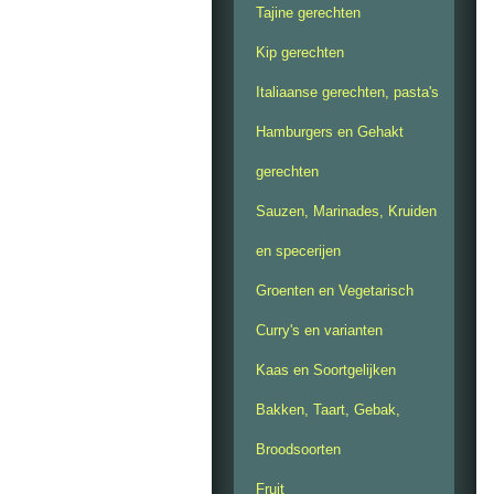
Tajine gerechten
Kip gerechten
Italiaanse gerechten, pasta's
Hamburgers en Gehakt
gerechten
Sauzen, Marinades, Kruiden
en specerijen
Groenten en Vegetarisch
Curry's en varianten
Kaas en Soortgelijken
Bakken, Taart, Gebak,
Broodsoorten
Fruit