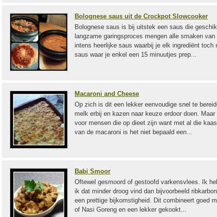
Bolognese saus uit de Crockpot Slowcooker
Bolognese saus is bij uitstek een saus die geschik
langzame garingsproces mengen alle smaken van de
intens heerlijke saus waarbij je elk ingrediënt toch
saus waar je enkel een 15 minuutjes prep...
Macaroni and Cheese
Op zich is dit een lekker eenvoudige snel te berei
melk erbij en kazen naar keuze erdoor doen. Maar 
voor mensen die op dieet zijn want met al die kaa
van de macaroni is het niet bepaald een...
Babi Smoor
Oftewel gesmoord of gestoofd varkensvlees. Ik h
ik dat minder droog vind dan bijvoorbeeld ribkarbo
een prettige bijkomstigheid. Dit combineert goed me
of Nasi Goreng en een lekker gekookt...