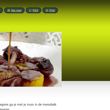
Site map
RSS
Print
tegorie ga je met je muis in de menubalk
egorie.