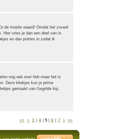
Zo de moeite waard! Omdat het zoveel
. Hier vries je dan een deel van in.
akjes en dan porties in zodat ik
deten nog wat over heb maar het is
en. Deze kliekjes kun je prima
steitjes gemaakt van Gegrilde kip,
.
<<
<
3
|
4
|
5
|
6
|
7
>
>>