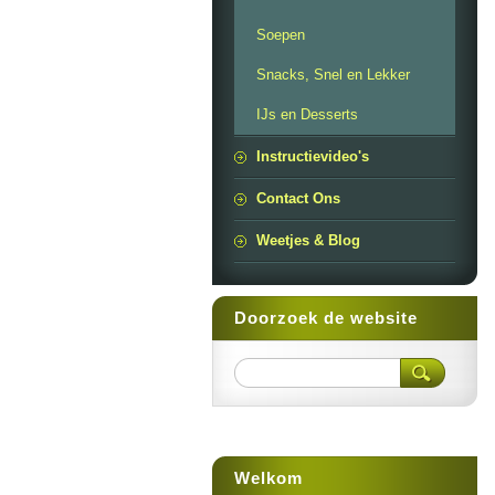
Soepen
Snacks, Snel en Lekker
IJs en Desserts
Instructievideo's
Contact Ons
Weetjes & Blog
Doorzoek de website
Welkom