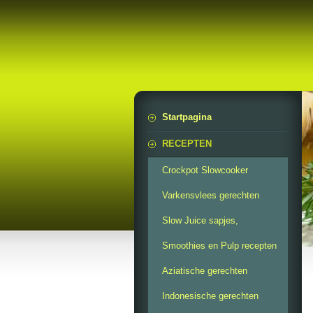
Startpagina
RECEPTEN
Crockpot Slowcooker
Varkensvlees gerechten
Slow Juice sapjes,
Smoothies en Pulp recepten
Aziatische gerechten
Indonesische gerechten