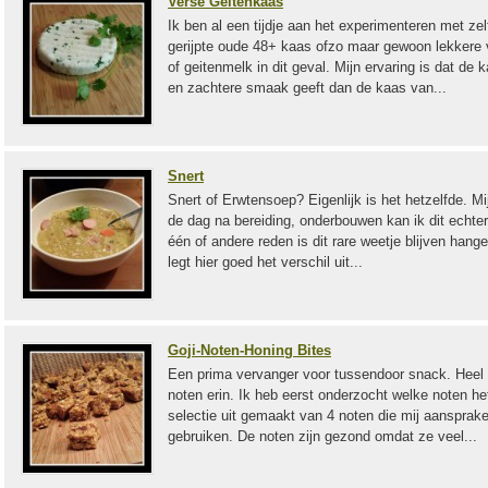
Verse Geitenkaas
Ik ben al een tijdje aan het experimenteren met ze
gerijpte oude 48+ kaas ofzo maar gewoon lekkere
of geitenmelk in dit geval. Mijn ervaring is dat de
en zachtere smaak geeft dan de kaas van...
Snert
Snert of Erwtensoep? Eigenlijk is het hetzelfde. Mij
de dag na bereiding, onderbouwen kan ik dit echter
één of andere reden is dit rare weetje blijven hang
legt hier goed het verschil uit...
Goji-Noten-Honing Bites
Een prima vervanger voor tussendoor snack. Heel
noten erin. Ik heb eerst onderzocht welke noten h
selectie uit gemaakt van 4 noten die mij aansprake
gebruiken. De noten zijn gezond omdat ze veel...