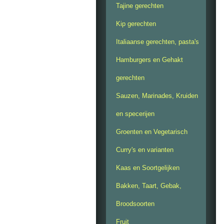
Tajine gerechten
Kip gerechten
Italiaanse gerechten, pasta's
Hamburgers en Gehakt
gerechten
Sauzen, Marinades, Kruiden
en specerijen
Groenten en Vegetarisch
Curry's en varianten
Kaas en Soortgelijken
Bakken, Taart, Gebak,
Broodsoorten
Fruit