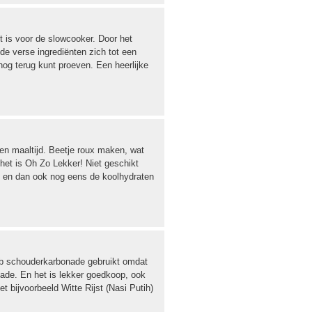
t is voor de slowcooker. Door het
 verse ingrediënten zich tot een
 nog terug kunt proeven. Een heerlijke
den maaltijd. Beetje roux maken, wat
het is Oh Zo Lekker! Niet geschikt
s en dan ook nog eens de koolhydraten
eb schouderkarbonade gebruikt omdat
nade. En het is lekker goedkoop, ook
t bijvoorbeeld Witte Rijst (Nasi Putih)