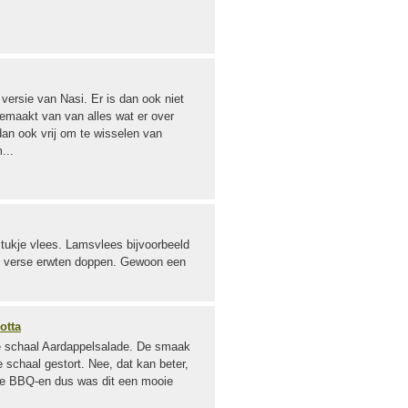
versie van Nasi. Er is dan ook niet
emaakt van van alles wat er over
dan ook vrij om te wisselen van
...
 stukje vlees. Lamsvlees bijvoorbeeld
t verse erwten doppen. Gewoon een
otta
me schaal Aardappelsalade. De smaak
e schaal gestort. Nee, dat kan beter,
 we BBQ-en dus was dit een mooie