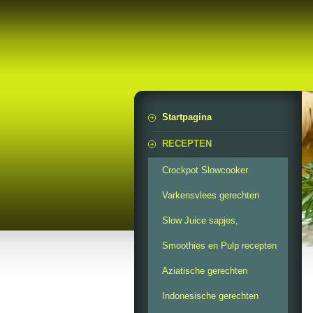
Startpagina
RECEPTEN
Crockpot Slowcooker
Varkensvlees gerechten
Slow Juice sapjes,
Smoothies en Pulp recepten
Aziatische gerechten
Indonesische gerechten