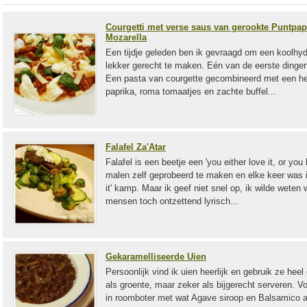
Courgetti met verse saus van gerookte Puntpap
Mozarella
Een tijdje geleden ben ik gevraagd om een koolhyd
lekker gerecht te maken. Eén van de eerste dingen
Een pasta van courgette gecombineerd met een hee
paprika, roma tomaatjes en zachte buffel...
Falafel Za'Atar
Falafel is een beetje een 'you either love it, or you
malen zelf geprobeerd te maken en elke keer was ik
it' kamp. Maar ik geef niet snel op, ik wilde weten
mensen toch ontzettend lyrisch...
Gekaramelliseerde Uien
Persoonlijk vind ik uien heerlijk en gebruik ze heel 
als groente, maar zeker als bijgerecht serveren. Vo
in roomboter met wat Agave siroop en Balsamico az