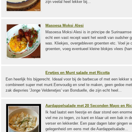
zijn veelal heel lekker bij...
Masoesa Moksi Alesi
Masoesa Moksi Alesi is in principe de Surinaamse 
echt een vast recept want het wordt van oudsher g
was. Kliekjes, overgebleven groenten etc. Voel je 
groenten, voeg eventueel kleine blokjes vlees (ham
Erwtjes en Munt salade met Ricotta
Een heerlijk fris bijgerecht. Ideaal voor bij de barbecue of met een lekker
combineert super met munt.Eenvoudig en snel te maken, geen gedoe me
zak diepvries 'Jonge Velderwtjes' van Bonduelle, die zijn echt heel...
Aardappelsalade met 20 Seconden Mayo en Ric
Ik had laatst een feestje en daar stond een enor
viel me zo tegen, zo kant en klaar uit een bak in d
verser en lekkerder. Een paar dagen later gingen
gelegenheid om eens met die Aardappelsalade...