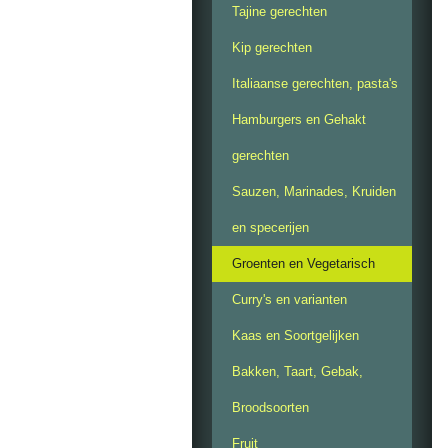
Tajine gerechten
Kip gerechten
Italiaanse gerechten, pasta's
Hamburgers en Gehakt
gerechten
Sauzen, Marinades, Kruiden
en specerijen
Groenten en Vegetarisch
Curry's en varianten
Kaas en Soortgelijken
Bakken, Taart, Gebak,
Broodsoorten
Fruit