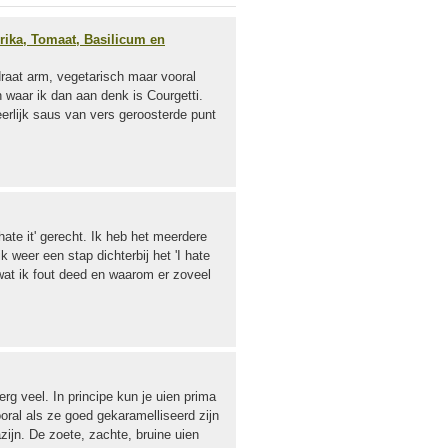
rika, Tomaat, Basilicum en
raat arm, vegetarisch maar vooral
 waar ik dan aan denk is Courgetti.
rlijk saus van vers geroosterde punt
 hate it' gerecht. Ik heb het meerdere
 weer een stap dichterbij het 'I hate
 wat ik fout deed en waarom er zoveel
erg veel. In principe kun je uien prima
oral als ze goed gekaramelliseerd zijn
ijn. De zoete, zachte, bruine uien