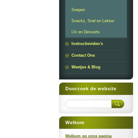
Soepen
Snacks, Snel en Lekker
IJs en Desserts
Instructievideo's
Contact Ons
Weetjes & Blog
Doorzoek de website
Welkom
Welkom op onze pagina