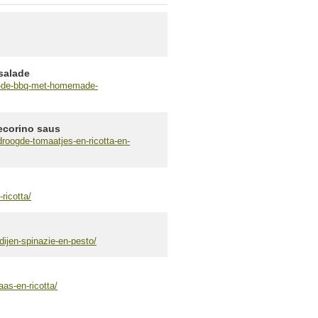
salade
an-de-bbq-met-homemade-
ecorino saus
roogde-tomaatjes-en-ricotta-en-
ricotta/
ijen-spinazie-en-pesto/
as-en-ricotta/