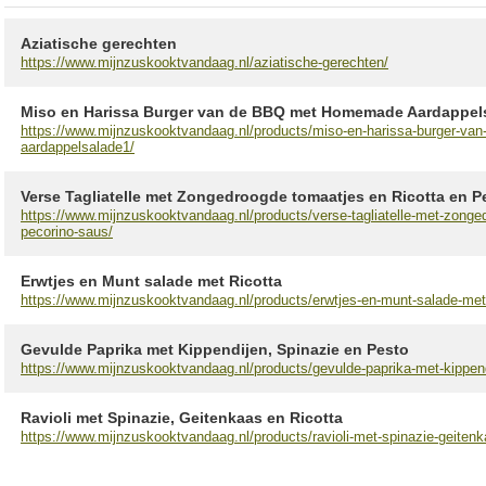
Aziatische gerechten
https://www.mijnzuskooktvandaag.nl/aziatische-gerechten/
Miso en Harissa Burger van de BBQ met Homemade Aardappel
https://www.mijnzuskooktvandaag.nl/products/miso-en-harissa-burger-v
aardappelsalade1/
Verse Tagliatelle met Zongedroogde tomaatjes en Ricotta en P
https://www.mijnzuskooktvandaag.nl/products/verse-tagliatelle-met-zonged
pecorino-saus/
Erwtjes en Munt salade met Ricotta
https://www.mijnzuskooktvandaag.nl/products/erwtjes-en-munt-salade-met-
Gevulde Paprika met Kippendijen, Spinazie en Pesto
https://www.mijnzuskooktvandaag.nl/products/gevulde-paprika-met-kippend
Ravioli met Spinazie, Geitenkaas en Ricotta
https://www.mijnzuskooktvandaag.nl/products/ravioli-met-spinazie-geitenka