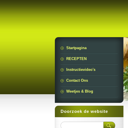
Startpagina
RECEPTEN
Instructievideo's
Contact Ons
Weetjes & Blog
Doorzoek de website