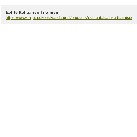
Echte Italiaanse Tiramisu
https://www.mijnzuskooktvandaag.nl/products/echte-italiaanse-tiramisu/