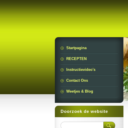
Startpagina
RECEPTEN
Instructievideo's
Contact Ons
Weetjes & Blog
Doorzoek de website