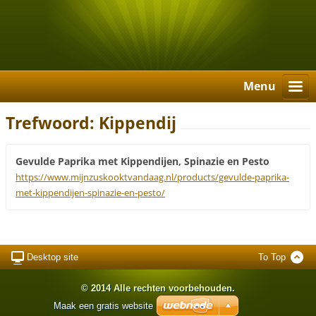
Menu
Trefwoord: Kippendij
Gevulde Paprika met Kippendijen, Spinazie en Pesto
https://www.mijnzuskooktvandaag.nl/products/gevulde-paprika-
met-kippendijen-spinazie-en-pesto/
Desktop site
To Top
© 2014 Alle rechten voorbehouden.
Maak een gratis website