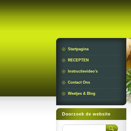
Startpagina
RECEPTEN
Instructievideo's
Contact Ons
Weetjes & Blog
Doorzoek de website