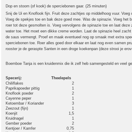
Dop en stoom (of kook) de sperciebonen gaar. (25 minuten)
Snij de Ui en Knoflook fijn. Fruit deze zachtjes op middelhoog vuur. Voeg 
Voeg de spekjes toe en bak deze goed mee. Was de spinazie. Voeg het 
roer tot deze gesmolten is. Voeg vervolgens de spinazie toe en laat deze 
water toe. Het moet een dikke creme worden. Laat de spinazie heel zacht
de saus vermengt. Proef en maak eventueel nog op smaak met extra spece
sperciebonen toe. Roer alles goed door elkaar en laat nog even samen prutt
rooster je de geraspte Santen in een droge koekenpan (deze strooi je erov
Boemboe Tanja is een kruidenmix die ik zelf heb samengesteld en veel ge
Specerij:
Theelepels
Chiliflakes
2
Paprikapoeder pittig
1
Knoflook poeder
2
Cayenne peper
1
Ketoembar / Koriander
3
Zeezout (fijn)
1
Koenjit
1,5
Kruidnagel
1
Gember poeder
2
Kentjoer / Kamfer
0,75