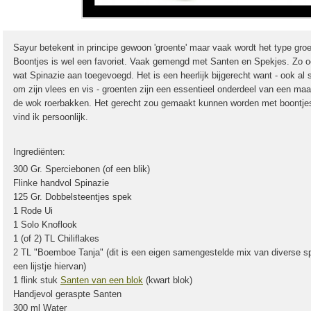
Sayur betekent in principe gewoon 'groente' maar vaak wordt het type groe
Boontjes is wel een favoriet. Vaak gemengd met Santen en Spekjes. Zo oo
wat Spinazie aan toegevoegd. Het is een heerlijk bijgerecht want - ook a
om zijn vlees en vis - groenten zijn een essentieel onderdeel van een maa
de wok roerbakken. Het gerecht zou gemaakt kunnen worden met boontjes u
vind ik persoonlijk.
Ingrediënten:
300 Gr. Sperciebonen (of een blik)
Flinke handvol Spinazie
125 Gr. Dobbelsteentjes spek
1 Rode Ui
1 Solo Knoflook
1 (of 2) TL Chiliflakes
2 TL "Boemboe Tanja" (dit is een eigen samengestelde mix van diverse spe
een lijstje hiervan)
1 flink stuk
Santen van een blok
(kwart blok)
Handjevol geraspte Santen
300 ml Water