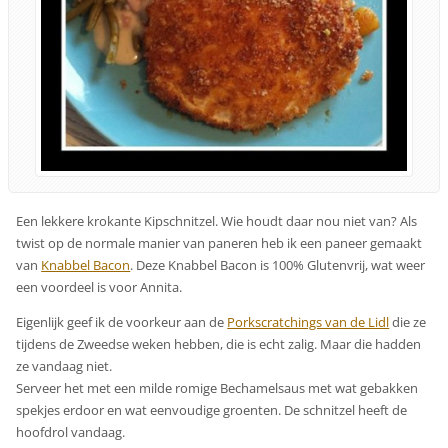
Een lekkere krokante Kipschnitzel. Wie houdt daar nou niet van? Als
twist op de normale manier van paneren heb ik een paneer gemaakt
van
Knabbel Bacon
. Deze Knabbel Bacon is 100% Glutenvrij, wat weer
een voordeel is voor Annita.
Eigenlijk geef ik de voorkeur aan de
Porkscratchings van de Lidl
die ze
tijdens de Zweedse weken hebben, die is echt zalig. Maar die hadden
ze vandaag niet.
Serveer het met een milde romige Bechamelsaus met wat gebakken
spekjes erdoor en wat eenvoudige groenten. De schnitzel heeft de
hoofdrol vandaag.