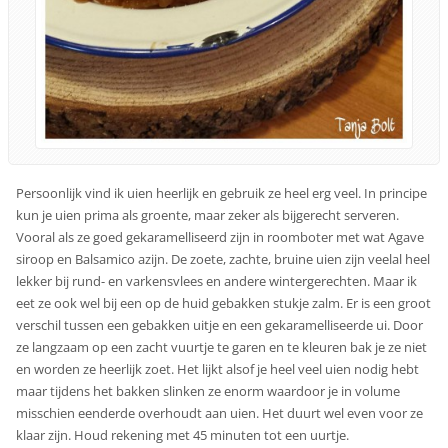
Persoonlijk vind ik uien heerlijk en gebruik ze heel erg veel. In principe
kun je uien prima als groente, maar zeker als bijgerecht serveren.
Vooral als ze goed gekaramelliseerd zijn in roomboter met wat Agave
siroop en Balsamico azijn. De zoete, zachte, bruine uien zijn veelal heel
lekker bij rund- en varkensvlees en andere wintergerechten. Maar ik
eet ze ook wel bij een op de huid gebakken stukje zalm. Er is een groot
verschil tussen een gebakken uitje en een gekaramelliseerde ui. Door
ze langzaam op een zacht vuurtje te garen en te kleuren bak je ze niet
en worden ze heerlijk zoet. Het lijkt alsof je heel veel uien nodig hebt
maar tijdens het bakken slinken ze enorm waardoor je in volume
misschien eenderde overhoudt aan uien. Het duurt wel even voor ze
klaar zijn. Houd rekening met 45 minuten tot een uurtje.