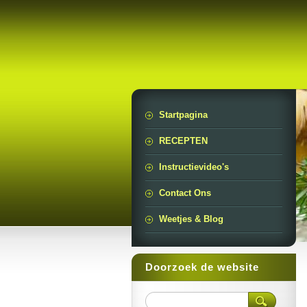
Startpagina
RECEPTEN
Instructievideo's
Contact Ons
Weetjes & Blog
Doorzoek de website