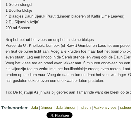
1 Sereh stengel
1 Bouillonblokje
4 Blaadjes Daun Djeruk Purut (Limoen bladeren of Kaffir Lime Leaves)
2 EL Rijstwijn Azijn"
200 ml Santen
Snij het bot uit het vlees en snij het in kleine blokjes.
Pureer de Ui, Knoflook, Lombok (of Rawit) Gember en Laos tot een puree.
en fruit de puree licht aan. Voeg alle kruiden toe maar laat het bouillonblo
even staan. Leg een knoop in de Sereh stengel en voeg ook de Daun Djer
Voeg het vlees toe en braad even lekker aan. 6 minuten ongeveer, op ee
rijstwijnazijn toe en verkruimel het bouillonblokje erdoor, even roeren. L
braden op medium vuur. Voeg de santen toe en draai het vuur wat lager. G
half gesloten deksel even een drie kwartier laten pruttelen.
Tip: De Rijstwijn Azijn was bij gebrek aan Tamarinde want die bleek op te 
Trefwoorden
:
Babi
|
Smoor
|
Babi Smoor
|
indisch
|
Varkensvlees
|
schou