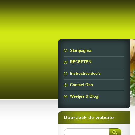
Startpagina
RECEPTEN
Instructievideo's
Contact Ons
Weetjes & Blog
Doorzoek de website