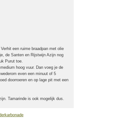
 Verhit een ruime braadpan met olie
kje, de Santen en Rijstwijn Azijn nog
uk Purut toe.
n medium hoog vuur. Dan voeg je de
aat wederom even een minuut of 5
oed doorroeren en op lage pit met een
zijn. Tamarinde is ook mogelijk dus.
derkarbonade