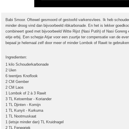
Babi Smoor. Oftewel gesmoord of gestoofd varkensvlees. Ik heb schouder
minder droog vind dan bijvoorbeeld ribkarbonade. En het is lekker goedkoo
combineert goed met bijvoorbeeld Witte Rijst (Nasi Putih) of Nasi Goreng
eitje erbij. Een schepje Atjar voor een zuurtje ter compensatie van de event
bepaal je helemaal zelf door meer of minder Lombok of Rawit te gebruiken
Ingredienten:
1 kilo Schouderkarbonade
2 Uien
6 teentjes Knoflook
2 CM Gember
2 CM Laos
1 Lombok of 2 à 3 Rawit
3 TL Ketoembar - Koriander
1 TL Djinten - Komijn
1 TL Kunyit - Kurkuma
1 TL Nootmuskaat
1 (ietsje minder dan) TL Kruidnagel
2 TL Fenegriek