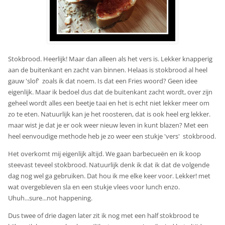
Stokbrood. Heerlijk! Maar dan alleen als het vers is. Lekker knapperig
aan de buitenkant en zacht van binnen. Helaas is stokbrood al heel
gauw 'slof' zoals ik dat noem. Is dat een Fries woord? Geen idee
eigenlijk. Maar ik bedoel dus dat de buitenkant zacht wordt, over zijn
geheel wordt alles een beetje taai en het is echt niet lekker meer om
zo te eten. Natuurlijk kan je het roosteren, dat is ook heel erg lekker.
maar wist je dat je er ook weer nieuw leven in kunt blazen? Met een
heel eenvoudige methode heb je zo weer een stukje 'vers' stokbrood.
Het overkomt mij eigenlijk altijd. We gaan barbecueën en ik koop
steevast teveel stokbrood. Natuurlijk denk ik dat ik dat de volgende
dag nog wel ga gebruiken. Dat hou ik me elke keer voor. Lekker! met
wat overgebleven sla en een stukje vlees voor lunch enzo.
Uhuh...sure...not happening.
Dus twee of drie dagen later zit ik nog met een half stokbrood te