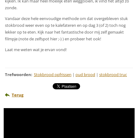
kijken. Ik kan maar heel moeilijk eten weggooien, ik vind het altijd zo
zonde.
Vandaar deze hele eenvoudige methode om dat overgebleven stuk
stokbrood weer even op te kalefateren en op dag 3 (of 2) toch nog
lekker op te eten. Kijk naar het fantastische door mij zelf gemaakt
filmpje (note de zelfspot hier ;-) ) en probeer het ook!
Laat me weten wat je ervan vond!
Trefwoorden
:
Stokbrood opfrissen
|
oud brood
|
stokbrood truc
Terug